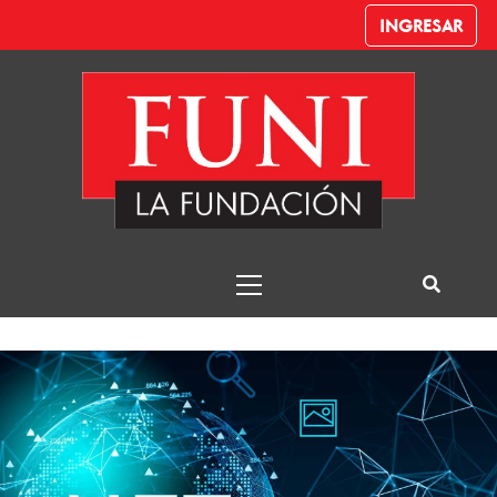
INGRESAR
NFT
Funi – Despachante de Aduana