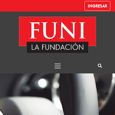
INGRESAR
Mandatario del
Automotor
Funi – Despachante de Aduana