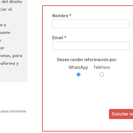
s del diseño
ciar el
Nombre *
ca y
ipante
Email *
o
yor
mismos, para
Deseo recibir información por:
taforma y
WhatsApp
Teléfono
Ple
le
th
fi
emp
conocimientos