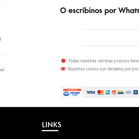
O escribinos por What
)
Todas nuestras carreras y cursos tienen 
Nuestros cursos son dictados por pro
ia)
LINKS