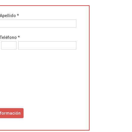
Apellido *
Teléfono *
ase
ave
is
eld
ty.