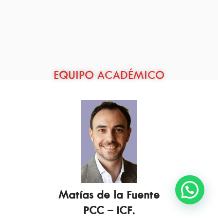
EQUIPO ACADÉMICO
Escribinos
M
atías de la Fuente
PCC –
ICF.