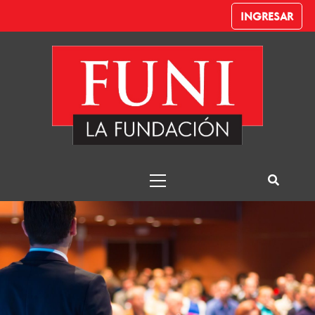
INGRESAR
Escuela de
Liderazgo
Funi – Despachante de Aduana