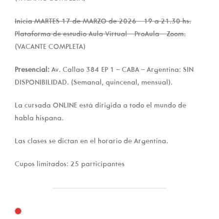
Inicia MARTES 17 de MARZO de 2026 – 19 a 21.30 hs.
Plataforma de estudio Aula Virtual – ProAula – Zoom.
(
VACANTE COMPLETA)
Presencial:
Av. Callao 384 EP 1 – CABA – Argentina: SIN
DISPONIBILIDAD. (Semanal, quincenal, mensual).
La cursada ONLINE está dirigida a todo el mundo de
habla hispana.
Las clases se dictan en el horario de Argentina.
Cupos limitados: 25 participantes