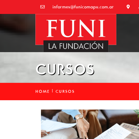
informes@funicomapu.com.ar
FUNI
FUNI La Fundación
CURSOS
HOME
CURSOS