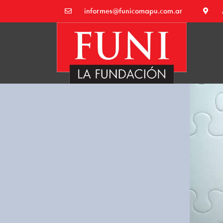
informes@funicomapu.com.ar
Escuela de Lider
Funi – Despachante de Aduana