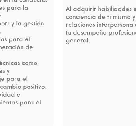
es para la
Al adquirir habilidades
l
conciencia de ti mismo 
ort y la gestión
relaciones interpersonal
.
tu desempeño profesiona
ias para el
general.
peración de
técnicas como
es y
e para el
 cambio positivo.
ividad e
ientas para el