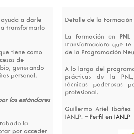
ayuda a darle
Detalle de la Formació
 a transformarlo
La formación en
PNL
e
transformadora que te 
que tiene como
de la Programación Neur
ocesos de
mbio, generando
A lo largo del programa
tos personal,
prácticas de la PNL
técnicas poderosas p
profesional.
or los estándares
Guillermo Ariel Ibañez
IANLP. –
Perfil en IANLP
probado la
optar por acceder