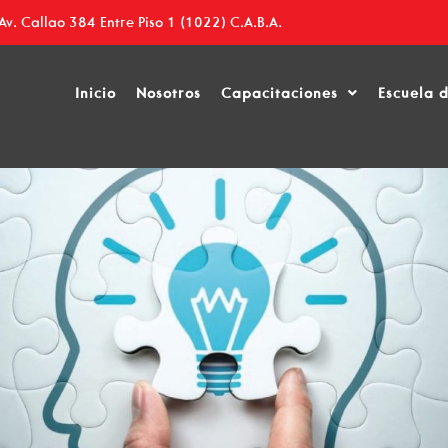
Av. Callao 384 Entre Piso 1 (1022) C.A.B.A.
azgo
Inicio
Nosotros
Capacitaciones
Escuela 