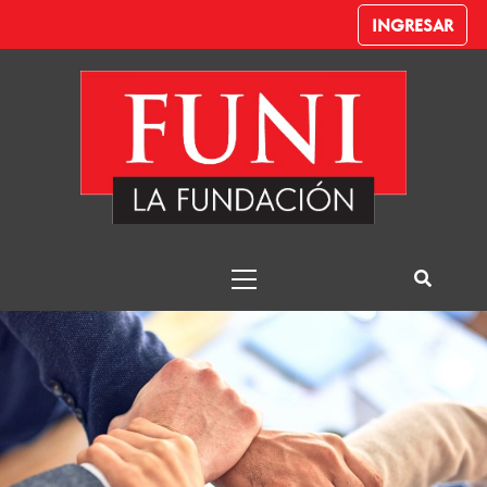
INGRESAR
Escuela de
Liderazgo
Funi – Despachante de Aduana