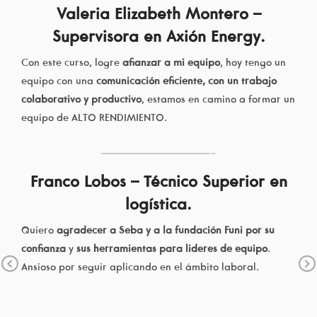
Carmen Vignolo
En el curso
aprendí a
reconocer que en un equipo de
trabajo, debe tener flexibilidad, mirada compasiva y
colaborativa. Estar abiertos a los cambios constantes.
Tener en cuenta que los tiempos de cada uno son
n
diferentes. Generar confianza. Observar de qué lado de
la línea estamos parados. Si hay conflicto, falta de
compromiso, evitación de responsabilidad. Que debe
existir una comunicación fluida, donde se exprese con
claridad pedidos y asegurarse de que se interpretó. Tener
en cuenta estados de ánimo. Realizar evaluación,
retrospectiva, ver y analizar resultados en equipo. Eso y
mucho más, podría decir.
Previous
Muy buenas la dinámica de compartir actividades con mis
compañeras/os del curso, fue maravilloso. Aprender a
presentar un proyecto. Es un curso, altamente