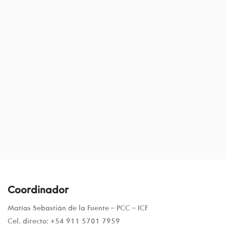
recomendable en todos los aspectos. Aplica para el
trabajo y para la vida misma. Súper Agradecida con
todos/as y con Matías.
—————————
Carmen Vignolo. Coach Ontológico
Profesional -ACTP-ICF.
Coordinadora Atención Al Vecino.
Municipalidad Belén de Escobar.
Coordinador
Matías Sebastián de la Fuente – PCC – ICF
Cel. directo: +54 911 5701 7959